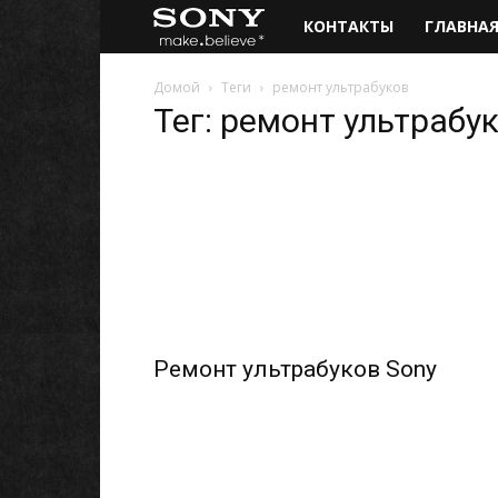
Ремонт
КОНТАКТЫ
ГЛАВНА
техники
Домой
Теги
ремонт ультрабуков
Тег: ремонт ультрабу
Sony,
сервисный
центр
Sony
в
Ремонт ультрабуков Sony
Киеве
и